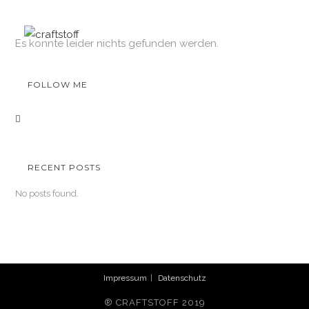
MENÜ
Es konnte leider nichts gefunden werden.
FOLLOW ME
RECENT POSTS
No posts found.
Impressum
Datenschutz
® CRAFTSTOFF 2019